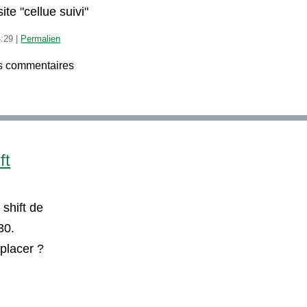
site "cellue suivi"
4:29
|
Permalien
s commentaires
ft
 shift de
30.
placer ?